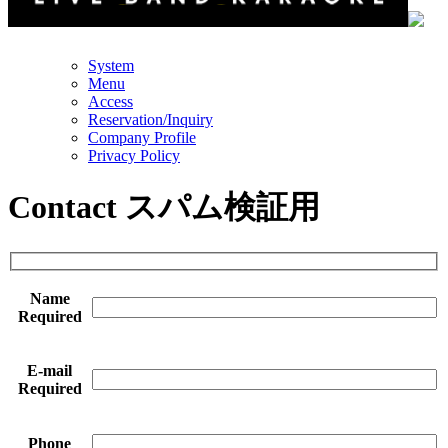
System
Menu
Access
Reservation/Inquiry
Company Profile
Privacy Policy
Contact スパム検証用
Name
Required
E-mail
Required
Phone