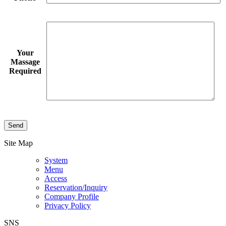
Your
Massage
Required
このフィールドは空のままにしてください。
Site Map
System
Menu
Access
Reservation/Inquiry
Company Profile
Privacy Policy
SNS